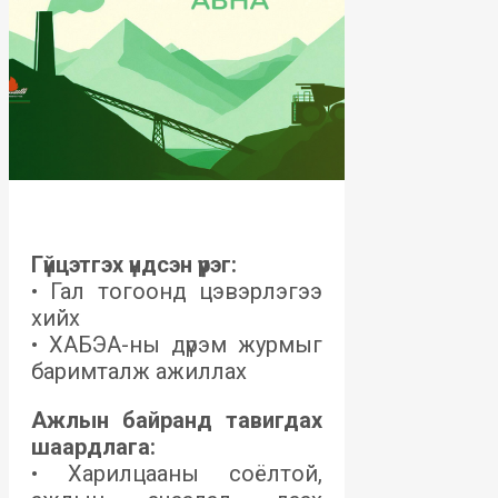
Гүйцэтгэх үндсэн үүрэг:
• Гал тогоонд цэвэрлэгээ
хийх
• ХАБЭА-ны дүрэм журмыг
баримталж ажиллах
Ажлын байранд тавигдах
шаардлага:
• Харилцааны соёлтой,