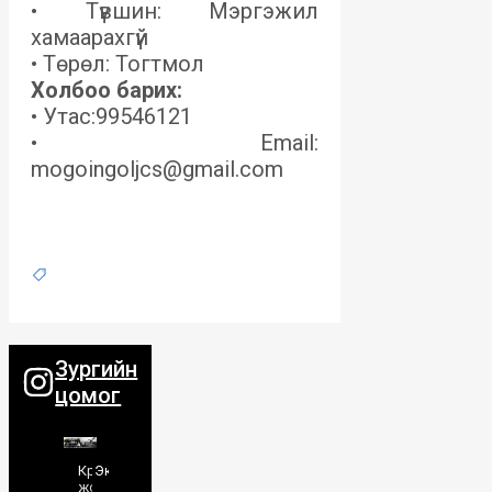
• Түвшин: Мэргэжил
хамаарахгүй
• Төрөл: Тогтмол
Холбоо барих:
• Утас:99546121
• Email:
mogoingoljcs@gmail.com
Зургийн
цомог
Кразын
Экскаватор
жолоочид