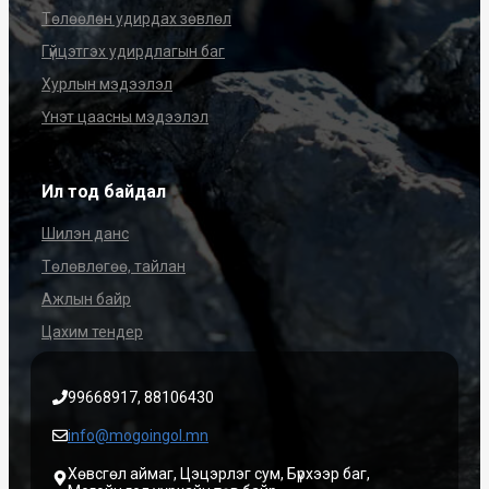
Төлөөлөн удирдах зөвлөл
Гүйцэтгэх удирдлагын баг
Хурлын мэдээлэл
Үнэт цаасны мэдээлэл
Ил тод байдал
Шилэн данс
Төлөвлөгөө, тайлан
Ажлын байр
Цахим тендер
99668917, 88106430
info@mogoingol.mn
Хөвсгөл аймаг, Цэцэрлэг сум, Бүрхээр баг,