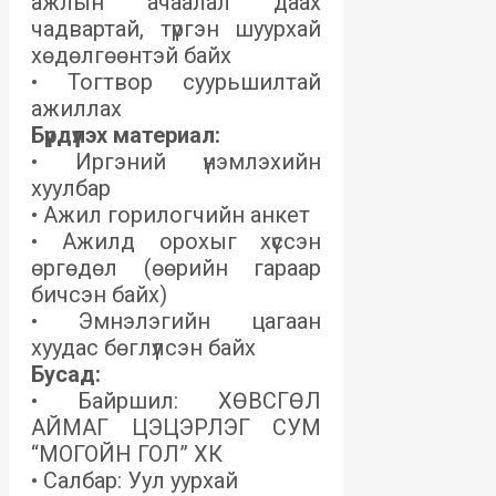
ажлын ачаалал даах
чадвартай, түргэн шуурхай
хөдөлгөөнтэй байх
• Тогтвор суурьшилтай
ажиллах
Бүрдүүлэх материал:
• Иргэний үнэмлэхийн
хуулбар
• Ажил горилогчийн анкет
• Ажилд орохыг хүссэн
өргөдөл (өөрийн гараар
бичсэн байх)
• Эмнэлэгийн цагаан
хуудас бөглүүлсэн байх
Бусад:
• Байршил: ХӨВСГӨЛ
АЙМАГ ЦЭЦЭРЛЭГ СУМ
“МОГОЙН ГОЛ” ХК
• Салбар: Уул уурхай