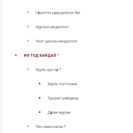
Гүйцэтгэх удирдлагын баг
Хурлын мэдээлэл
Үнэт цаасны мэдээлэл
ИЛ ТОД БАЙДАЛ
Хууль эрх зүй
Хууль тогтоомж
Тушаал шийдвэр
Дүрэм журам
Үйл ажиллагаа