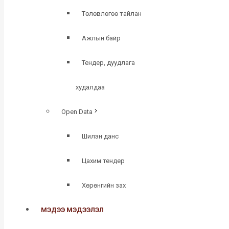
Төлөвлөгөө тайлан
Ажлын байр
Тендер, дуудлага
худалдаа
Open Data
Шилэн данс
Цахим тендер
Хөрөнгийн зах
МЭДЭЭ МЭДЭЭЛЭЛ