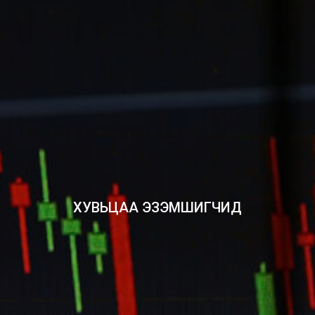
ХУВЬЦАА ЭЗЭМШИГЧИД