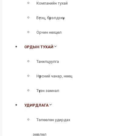
Компанийн тухай
Бүтэц, бүрэлдэхүүн
Орчин нөхцөл
ОРДЫН ТУХАЙ
Танилцуулга
Нүүрсний чанар, нөөц
Түүхэн замнал
УДИРДЛАГА
Төлөөлөн удирдах
зөвлөл