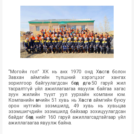
“Могойн гол” ХК нь анх 1970 онд Хөвсгөл болон
Завхан аймгийн түлшний хэрэгцээг хангах
зорилгоор байгуулагдсан бөгөөд өдгөө 50 гаруй жил
тасралтгүй үйл ажиллагаагаа явуулж байгаа хагас
зуун жилийн түүхт уул уурхайн компани юм.
Компанийн өмчийн 51 хувь нь Хөвсгөл аймгийн буюу
орон нутгийн эзэмшилд, 49 хувь нь хувьцаа
эзэмшигчдийн эзэмшилд байхаар зохицуулагдсан
байдаг бөгөөд нийт 160 гаруй ажиллагсадтайгаар үйл
ажиллагаагаа явуулж байна.