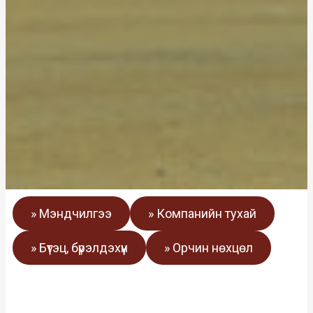
» Мэндчилгээ
» Компанийн тухай
» Бүтэц, бүрэлдэхүүн
» Орчин нөхцөл