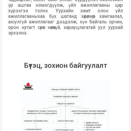
үр ашгаа нэмэгдүүлж, үйл ажиллагааны цар
хүрээгээ тэлнэ. Уурхайн хамт олон үйл
ажиллагааныхаа бүх шатанд хөдөлмөр хамгаалал,
аюулгүй ажиллагааг дээдэлж, хүн байгаль орчин,
орон нутагт сөрөг нөлөөгүй, хариуцлагатай уул уурхай
эрхэлнэ.
Бүтэц, зохион байгуулалт