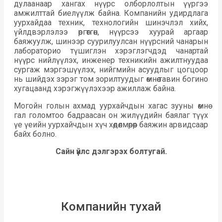
дулаанаар хангах нүүрс олборлолтын үүргээ
амжилттай биелүүлж байна. Компанийн удирдлага
уурхайдаа техник, технологийн шинэчлэл хийх,
үйлдвэрлэлээ өргөтгөн, нүүрсээ хуурай аргаар
баяжуулж, шинээр суурилуулсан нүүрсний чанарын
лабораторио түшиглэн хэрэглэгчдэд чанартай
нүүрс нийлүүлэх, инженер техникийн ажилтнуудаа
сургаж мэргэшүүлэх, нийгмийн асуудлыг цогцоор
нь шийдэх зэрэг том зорилтуудыг өмнөө тавин богино
хугацаанд хэрэгжүүлэхээр ажиллаж байна.
Могойн голын ахмад уурхайчдын хагас зууны өмнө
гал голомтоо бадраасан он жилүүдийн баялаг түүх
үе үеийн уурхайчдын хүч хөдөлмөрөөр баяжин арвидсаар
байх болно.
Сайн үйлс дэлгэрэх болтугай.
Компанийн тухай