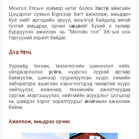
Монгол Улсын хоймор нутаг болох Хөвсгөл аймгийн
Цэцэрлэг сумын Бүрхээр багт ажиллаж, амьдарч
буй нийт иргэдийн эрүүл, аюулгүй байдалд аятай
тухтай амьдрах, орчин нөхцөлийг бүхий л талаар
бүрдүүлэн ажиллах нь “Могойн гол” ХК-ын нэн
тэргүүний зорилт байдаг.
Дэд бүтэц
Уурхайд техник, технологийн шинэчлэл хийх,
үйлдвэрлэлээ өргөтгөн, нүүрсээ хуурай аргаар
баяжуулж, шинээр суурилуулсан нүүрс химийн
лаборатори ашиглан хэрэглэгчдэд чанартай нүүрс
нийлүүлэх, инженер, техникийн ажилтнуудаа
сургаж мэргэшүүлэх, нийгмийн асуудлыг цогцоор
нь шийдэх зэрэг зорилтуудыг өмнөө тавин ажиллаж
байна.
Ажиллаж, амьдрах орчин