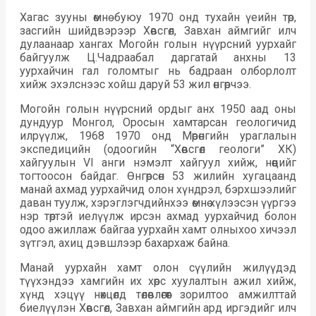
Хагас зууны өмнө буюу 1970 онд тухайн үеийн төр,
засгийн шийдвэрээр Хөвсгөл, Завхан аймгийг илч
дулаанаар хангах Могойн голын нүүрсний уурхайг
байгуулж Ц.Чадраабал даргатай анхны 13
уурхайчин гал голомтыг нь бадраан олборлолт
хийж эхэлснээс хойш даруй 53 жил өнгөрчээ.
Могойн голын нүүрсний ордыг анх 1950 аад оны
дундуур Монгол, Оросын хамтарсан геологичид
илрүүлж, 1968 1970 онд Мөрөнгийн ураглалын
экспедицийн (одоогийн “Хөвсгөл геологи” ХК)
хайгуулын VI анги нэмэлт хайгуул хийж, нөөцийг
тогтоосон байдаг. Өнгөрсөн 53 жилийн хугацаанд
манай ахмад уурхайчид олон хүндрэл, бэрхшээлийг
даван туулж, хэрэглэгчдийнхээ өмнө хүлээсэн үүргээ
нэр төртэй иелүүлж ирсэн ахмад уурхайчид болон
одоо ажиллаж байгаа уурхайн хамт олныхоо хичээл
зүтгэл, ахиц дэвшлээр бахархаж байна.
Манай уурхайн хамт олон сүүлийн жилүүдэд
түүхэндээ хамгийн их хөрс хуулалтын ажил хийж,
хүнд хэцүү нөхцөлд төлөвлөгөөт зорилтоо амжилттай
биелүүлэн Хөвсгөл, Завхан аймгийн ард иргэдийг илч