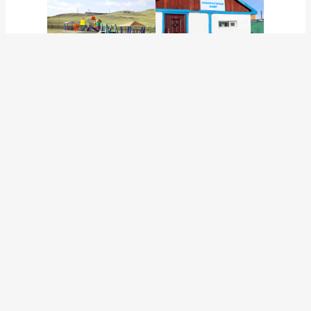
Могойн голын уурхайн хотхонд 100 гаруй өрх, 300
гаруй иргэн амьдарч байгаа бөгөөд уурхайд 110 гаруй
хүн ажиллаж байна. Спорт цогцолбор, халуун ус
саун, машин тоног төхөөрөмжийн засварын төв шинээр
байгуулж, дөрвөн айлын орон сууцандаа их засвар
хийж ая тухтай орчин бүрдүүлэхээр төлөвлөн ажиллаж
байна. Могойн голын уурхайн төв нь :
Захиргааны байр
Нүүрс химийн лаборатори
Бага сургууль