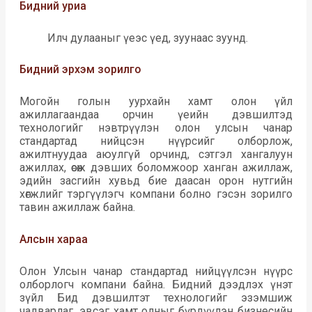
Бидний уриа
Илч дулааныг үеэс үед, зуунаас зуунд.
Бидний эрхэм зорилго
Могойн голын уурхайн хамт олон үйл
ажиллагаандаа орчин үеийн дэвшилтэд
технологийг нэвтрүүлэн олон улсын чанар
стандартад нийцсэн нүүрсийг олборлож,
ажилтнуудаа аюулгүй орчинд, сэтгэл хангалуун
ажиллах, өсөж дэвших боломжоор ханган ажиллаж,
эдийн засгийн хувьд бие даасан орон нутгийн
хөгжлийг тэргүүлэгч компани болно гэсэн зорилго
тавин ажиллаж байна.
Алсын хараа
Олон Улсын чанар стандартад нийцүүлсэн нүүрс
олборлогч компани байна. Бидний дээдлэх үнэт
зүйл Бид дэвшилтэт технологийг эзэмшиж
чадварлаг, эвсэг хамт олныг бүрдүүлэн бизнесийн