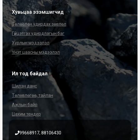
Хувьцаа эзэмшигчид
Төлөөлөн удирдах зөвлөл
Гүйцэтгэх удирдлагын баг
Хурлын мэдээлэл
Үнэт цаасны мэдээлэл
Ил тод байдал
Шилэн данс
Төлөвлөгөө, тайлан
Ажлын байр
Цахим тендер
99668917, 88106430