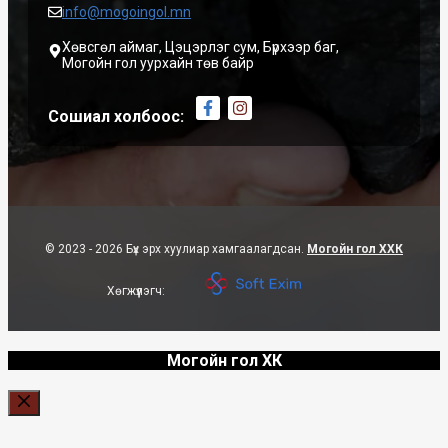
info@mogoingol.mn
Хөвсгөл аймаг, Цэцэрлэг сум, Бүрхээр баг,
Могойн гол уурхайн төв байр
Сошиал холбоос:
© 2023 - 2026 Бүх эрх хуулиар хамгаалагдсан.
Могойн гол ХХК
Хөгжүүлэгч:
Могойн гол ХК
Close