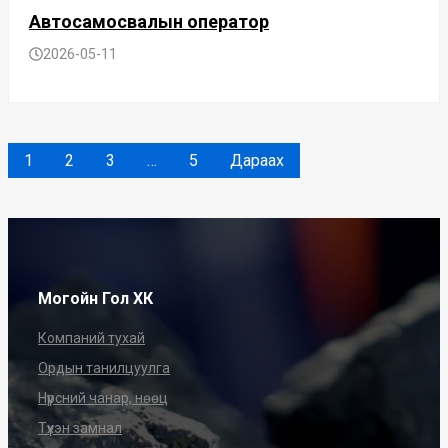
Автосамосвалын оператор
2026-05-11
1
2
3
…
5
Дараах
Могойн Гол ХК
Компаний тухай
Ордын танилцуулга
Нүүрсний чанар, нөөц
Түүхэн замнал