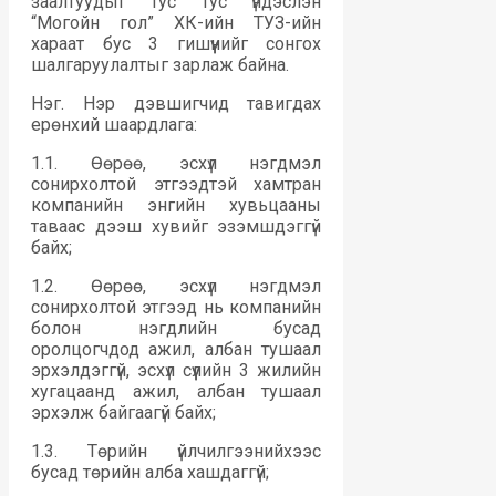
заалтуудыг тус тус үндэслэн
“Могойн гол” ХК-ийн ТУЗ-ийн
хараат бус 3 гишүүнийг сонгох
шалгаруулалтыг зарлаж байна.
Нэг. Нэр дэвшигчид тавигдах
ерөнхий шаардлага:
1.1. Өөрөө, эсхүл нэгдмэл
сонирхолтой этгээдтэй хамтран
компанийн энгийн хувьцааны
таваас дээш хувийг эзэмшдэггүй
байх;
1.2. Өөрөө, эсхүл нэгдмэл
сонирхолтой этгээд нь компанийн
болон нэгдлийн бусад
оролцогчдод ажил, албан тушаал
эрхэлдэггүй, эсхүл сүүлийн 3 жилийн
хугацаанд ажил, албан тушаал
эрхэлж байгаагүй байх;
1.3. Төрийн үйлчилгээнийхээс
бусад төрийн алба хашдаггүй;