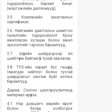
тодорхойлсон баримт бичиг
(мэргэжлийн дипломууд);
3.5. Компанийн засаглалын
сертификат;
3.6. Нийгмийн даатгалын шимтгэл
төлөлтийн тодорхойлолт буюу
ажилласан хугацаа болон ажил
эрхлэлтийг гэрчлэх баримтууд;
3.7. Шүүхийн шийдвэрээр ял
шийтгүүлж байгаагүй тухай лавлагаа;
3.8. ТУЗ-ийн хараат бус гишүүнд
тавигдах нийтлэг болон тусгай
шаардлагыг хангаж буйг нотлох
баримтууд.
Дөрөв: Сонгон шалгаруулалтанд
материал ирүүлэх:
4.1. Нэр дэвшигч өөрийн хүсэлт
болон бусад холбогдох