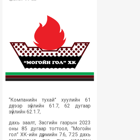
“Компанийн тухай” хуулийн 61
дүгээр зүйлийн 61.7, 62 дугаар
зүйлийн 62.1.7,
дахь заалт, Засгийн газрын 2023
оны 85 дугаар тогтоол, “Могойн
гол” ХК-ийн дүрмийн 7.6, 7.25 дахь