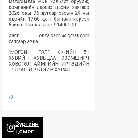
материалаа PDF хэлбэрт оруулж,
компанийн дараах цахим хаягаар
2026 оны 06 дугаар сарын 29-ны
өдрийн 17:00 цагт багтаан ирүүлсэн
байна. Лавлах утас: 91400000
Хаяг; ensa.dachu@gmail.com
хаягаар авна.
“МОГОЙН ГОЛ” ХК-ИЙН 51
ХУВИЙН ХУВЬЦАА ЭЗЭМШИГЧ
ХӨВСГӨЛ АЙМГИЙН ИРГЭДИЙН
ТӨЛӨӨЛӨГЧДИЙН ХУРАЛ
Зургийн
цомог