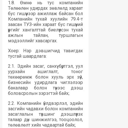
1.8. Өмнө нь тус компанийн
Төлөөлөн удирдах зөвлөлд хараат
бус гишүүнээр ажиллаж байсан бол
Компанийн тухай хуулийн 79.4-т
заасан ТУЗ-ийн хараат бус гишүүний
үүргийг хангалттай биелүүлсэн тухай
ажлын тайлан, туршлагын
мэдээллийг хавсаргах.
Хоер: Нэр дэвшигчид тавигдах
тусгай шаардлага:
2.1. Эдийн засаг, санхүү бүртгэл, уул
уурхайн ашиглалт, тоног
төхөөрөмж болон хууль эрх зүй,
бизнесийн удирдлага чиглэлээр
бакалавр болон түүнээс дээш
боловсролын зэрэгтэй байх;
2.2. Компанийн үйлдвэрлэл, эдийн
засгийн чадавхи болон компанийн
засаглалын түвшинг дээшлүүлэх
талаар дүн шинжилгээ, тооцоолол,
төлөвлөлт хийх чадвартай байх;