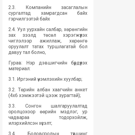
2.3. Компанийн засаглалын
сургалтад хамрагдсан байх
гэрчилгээтэй байх
2.4. Уул уурхайн салбар, хөрөнгийн
зах зээлд төсөл хэрэгжүүлэх
чиглэлээр ажиллаж, хөрөнгө
оруулалт татах туршлагатай бол
давуу тал болно,
Гурав: Нэр дэвшигчийн бүрдүүлэх
материал:
3.1. Иргэний үнэмлэхийн хуулбар;
3.2. Төрийн албан хаагчийн анкет
(4х6 хэмжээтэй цээж зурагтай);
3.3. Сонгон шалгаруулалтад
оролцохоор өөрийн мэдлэг, ур
чадвараа тодорхойлж,
илэрхийлсэн хүсэлт;
3.4. Боловсролын түвшинг