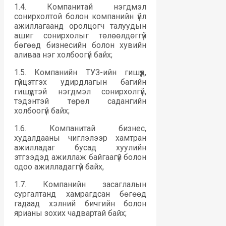
1.4. Компанитай нэгдмэл
сонирхолтой болон компанийн үйл
ажиллагаанд оролцогч талуудын
ашиг сонирхолыг төлөөлдөггүй
бөгөөд бизнесийн болон хувийн
аливаа нэг холбоогүй байх;
1.5. Компанийн ТУЗ-ийн гишүүд,
гүйцэтгэх удирдлагын багийн
гишүүдтэй нэгдмэл сонирхолгүй,
тэдэнтэй төрөл садангийн
холбоогүй байх;
1.6. Компанитай бизнес,
худалдааны чиглэлээр хамтран
ажилладаг бусад хуулийн
этгээдэд ажиллаж байгаагүй болон
одоо ажилладаггүй байх,
1.7. Компанийн засаглалын
сургалтанд хамрагдсан бөгөөд
гадаад хэлний бичгийн болон
ярианы зохих чадвартай байх;