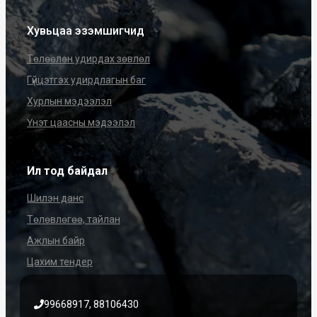
Хувьцаа эзэмшигчид
Төлөөлөн удирдах зөвлөл
Гүйцэтгэх удирдлагын баг
Хурлын мэдээлэл
Үнэт цаасны мэдээлэл
Ил тод байдал
Шилэн данс
Төлөвлөгөө, тайлан
Ажлын байр
Цахим тендер
99668917, 88106430