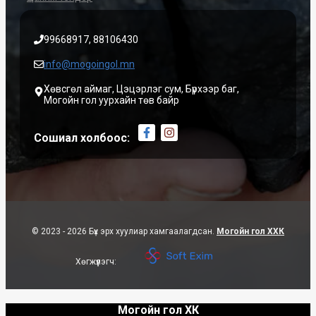
99668917, 88106430
info@mogoingol.mn
Хөвсгөл аймаг, Цэцэрлэг сум, Бүрхээр баг,
Могойн гол уурхайн төв байр
Сошиал холбоос:
© 2023 - 2026 Бүх эрх хуулиар хамгаалагдсан.
Могойн гол ХХК
Хөгжүүлэгч:
Могойн гол ХК