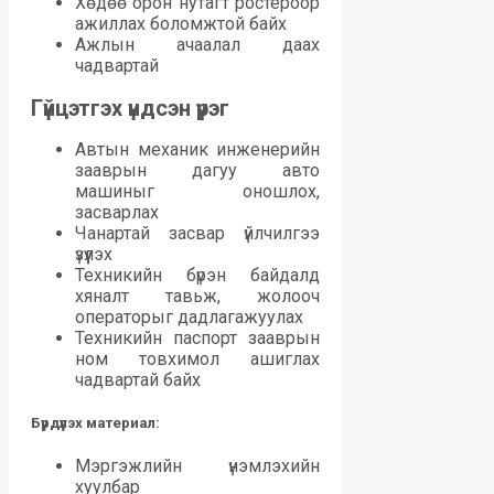
Хөдөө орон нутагт ростероор
ажиллах боломжтой байх
Ажлын ачаалал даах
чадвартай
Гүйцэтгэх үндсэн үүрэг
Автын механик инженерийн
зааврын дагуу авто
машиныг оношлох,
засварлах
Чанартай засвар үйлчилгээ
үзүүлэх
Техникийн бүрэн байдалд
хяналт тавьж, жолооч
операторыг дадлагажуулах
Техникийн паспорт зааврын
ном товхимол ашиглах
чадвартай байх
Бүрдүүлэх материал:
Мэргэжлийн үнэмлэхийн
хуулбар