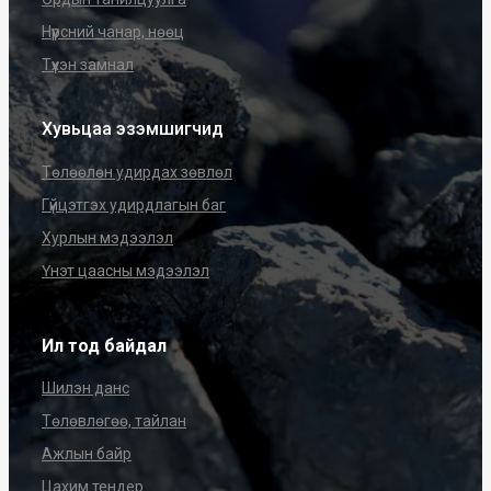
Нүүрсний чанар, нөөц
Түүхэн замнал
Хувьцаа эзэмшигчид
Төлөөлөн удирдах зөвлөл
Гүйцэтгэх удирдлагын баг
Хурлын мэдээлэл
Үнэт цаасны мэдээлэл
Ил тод байдал
Шилэн данс
Төлөвлөгөө, тайлан
Ажлын байр
Цахим тендер