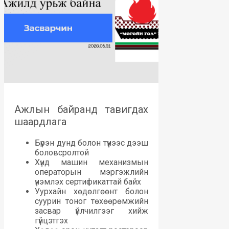
Ажлын байранд тавигдах
шаардлага
Бүрэн дунд болон түүнээс дээш
боловсролтой
Хүнд машин механизмын
операторын мэргэжлийн
үнэмлэх сертификаттай байх
Уурхайн хөдөлгөөнт болон
суурин тоног төхөөрөмжийн
засвар үйлчилгээг хийж
гүйцэтгэх