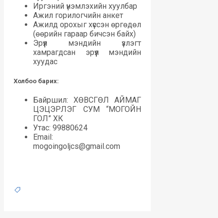
Иргэний үнэмлэхийн хуулбар
Ажил горилогчийн анкет
Ажилд орохыг хүссэн өргөдөл
(өөрийн гараар бичсэн байх)
Эрүүл мэндийн үзлэгт
хамрагдсан эрүүл мэндийн
хуудас
Холбоо барих:
Байршил: ХӨВСГӨЛ АЙМАГ
ЦЭЦЭРЛЭГ СУМ “МОГОЙН
ГОЛ” ХК
Утас: 99880624
Email:
mogoingoljcs@gmail.com