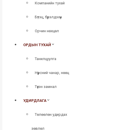
Компанийн тухай
Бүтэц, бүрэлдэхүүн
Орчин нөхцөл
ОРДЫН ТУХАЙ
Танилцуулга
Нүүрсний чанар, нөөц
Түүхэн замнал
УДИРДЛАГА
Төлөөлөн удирдах
зөвлөл