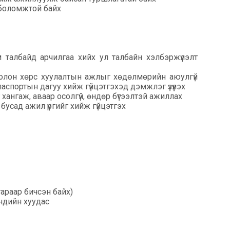
 боломжтой байх
 талбайд арчилгаа хийх ул талбайн хэлбэржүүлэлт
болон хөрс хуулалтын ажлыг хөдөлмөрийн аюулгүй
паспортын дагуу хийж гүйцэтгэхэд дэмжлэг үзүүлэх
 хангаж, аваар осолгүй, өндөр бүтээлтэй ажиллах
сад ажил үүргийг хийж гүйцэтгэх
араар бичсэн байх)
эндийн хуудас