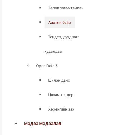
Төлөвлөгөө тайлан
Ажлын байр
Тендер, дуудлага
худалдаа
Open Data
Шилэн данс
Цахим тендер
Хөрөнгийн зах
МЭДЭЭ МЭДЭЭЛЭЛ