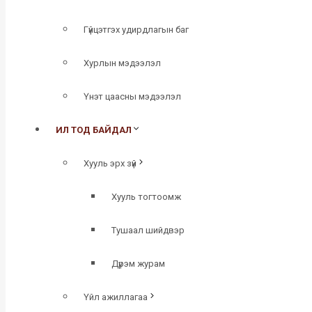
Гүйцэтгэх удирдлагын баг
Хурлын мэдээлэл
Үнэт цаасны мэдээлэл
ИЛ ТОД БАЙДАЛ
Хууль эрх зүй
Хууль тогтоомж
Тушаал шийдвэр
Дүрэм журам
Үйл ажиллагаа