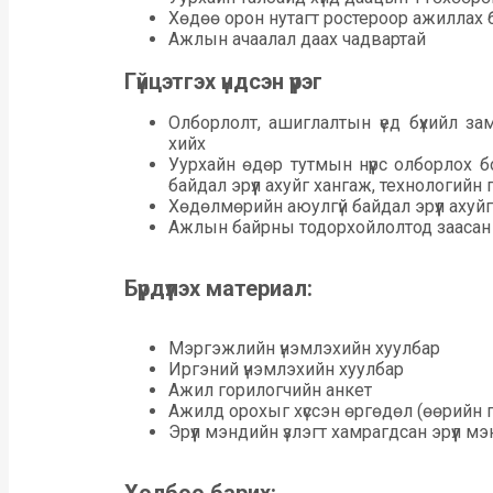
Хөдөө орон нутагт ростероор ажиллах
Ажлын ачаалал даах чадвартай
Гүйцэтгэх үндсэн үүрэг
Олборлолт, ашиглалтын үед бүхийл зам
хийх
Уурхайн өдөр тутмын нүүрс олборлох 
байдал эрүүл ахуйг хангаж, технологийн 
Хөдөлмөрийн аюулгүй байдал эрүүл ахуйг
Ажлын байрны тодорхойлолтод заасан бу
Бүрдүүлэх материал:
Мэргэжлийн үнэмлэхийн хуулбар
Иргэний үнэмлэхийн хуулбар
Ажил горилогчийн анкет
Ажилд орохыг хүссэн өргөдөл (өөрийн г
Эрүүл мэндийн үзлэгт хамрагдсан эрүүл м
Холбоо барих: