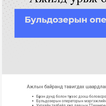
Ажлын байранд тавигдах шаардла
Бүрэн дунд болон түүнээс дээш боловср
Бульдозерын операторын мэргэжлийн 
Уурхайн талбайд хүнд даацын ТТөхөөр