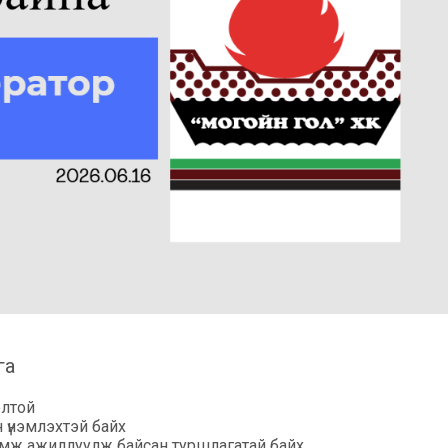
га
олтой
үнэмлэхтэй байх
өмж ажиллуулж байсан туршлагатай байх