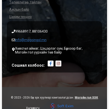
Төлөвлөгөө, тайлан
Ажлын байр
Цахим тендер
99668917, 88106430
info@mogoingol.mn
Хөвсгөл аймаг, Цэцэрлэг сум, Бүрхээр баг,
Могойн гол уурхайн төв байр
Сошиал холбоос:
© 2023 - 2026 Бүх эрх хуулиар хамгаалагдсан.
Могойн гол ХХК
Хөгжүүлэгч: