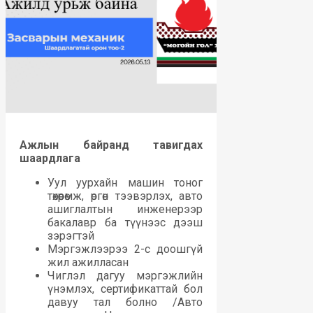
Ажлын байранд тавигдах
шаардлага
Уул уурхайн машин тоног
төхөөрөмж, өргөн тээвэрлэх, авто
ашиглалтын инженерээр
бакалавр ба түүнээс дээш
зэрэгтэй
Мэргэжлээрээ 2-с доошгүй
жил ажилласан
Чиглэл дагуу мэргэжлийн
үнэмлэх, сертификаттай бол
давуу тал болно /Авто