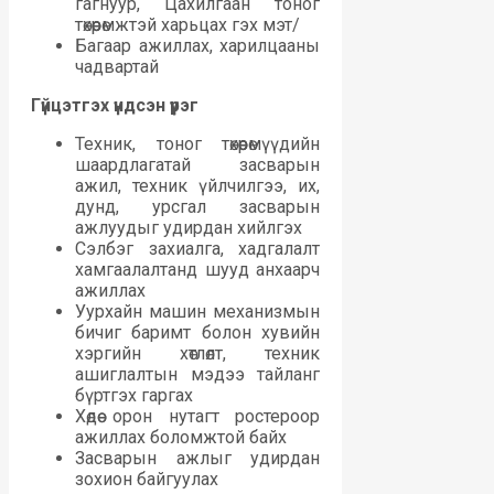
гагнуур, Цахилгаан тоног
төхөөрөмжтэй харьцах гэх мэт/
Багаар ажиллах, харилцааны
чадвартай
Гүйцэтгэх үндсэн үүрэг
Техник, тоног төхөөрөмүүдийн
шаардлагатай засварын
ажил, техник үйлчилгээ, их,
дунд, урсгал засварын
ажлуудыг удирдан хийлгэх
Сэлбэг захиалга, хадгалалт
хамгаалалтанд шууд анхаарч
ажиллах
Уурхайн машин механизмын
бичиг баримт болон хувийн
хэргийн хөтлөлт, техник
ашиглалтын мэдээ тайланг
бүртгэх гаргах
Хөдөө орон нутагт ростероор
ажиллах боломжтой байх
Засварын ажлыг удирдан
зохион байгуулах