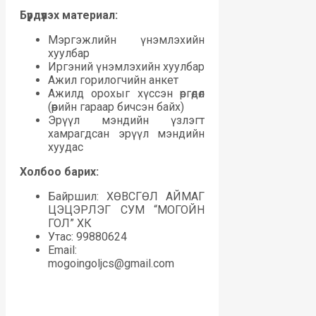
Бүрдүүлэх материал:
Мэргэжлийн үнэмлэхийн
хуулбар
Иргэний үнэмлэхийн хуулбар
Ажил горилогчийн анкет
Ажилд орохыг хүссэн өргөдөл
(өөрийн гараар бичсэн байх)
Эрүүл мэндийн үзлэгт
хамрагдсан эрүүл мэндийн
хуудас
Холбоо барих:
Байршил: ХӨВСГӨЛ АЙМАГ
ЦЭЦЭРЛЭГ СУМ “МОГОЙН
ГОЛ” ХК
Утас: 99880624
Email:
mogoingoljcs@gmail.com