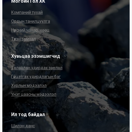
Могойн Гол ХК
Компаний тухай
Ордын танилцуулга
Нүүрсний чанар, нөөц
Түүхэн замнал
Хувьцаа эзэмшигчид
Төлөөлөн удирдах зөвлөл
Гүйцэтгэх удирдлагын баг
Хурлын мэдээлэл
Үнэт цаасны мэдээлэл
Ил тод байдал
Шилэн данс