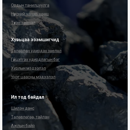
Ордын танилцуулга
Нүүрсний чанар, нөөц
Түүхэн замнал
Хувьцаа эзэмшигчид
Төлөөлөн удирдах зөвлөл
Гүйцэтгэх удирдлагын баг
Хурлын мэдээлэл
Үнэт цаасны мэдээлэл
Ил тод байдал
Шилэн данс
Төлөвлөгөө, тайлан
Ажлын байр