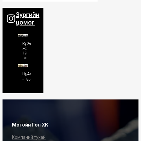
Зургийн
цомог
Кразын
Экскаватор
жолоочид
1989
он
Нүүрс
Ажлын
ачилт
дараа
Могойн Гол ХК
Компаний тухай