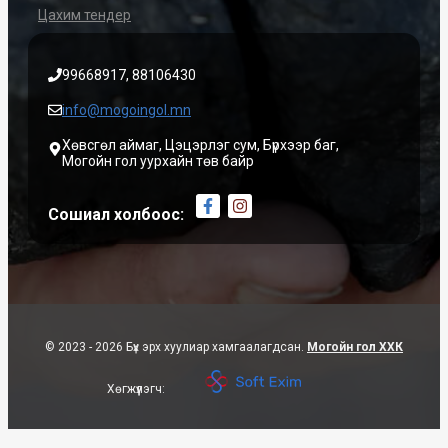
Цахим тендер
99668917, 88106430
info@mogoingol.mn
Хөвсгөл аймаг, Цэцэрлэг сум, Бүрхээр баг,
Могойн гол уурхайн төв байр
Сошиал холбоос:
© 2023 - 2026 Бүх эрх хуулиар хамгаалагдсан.
Могойн гол ХХК
Хөгжүүлэгч: