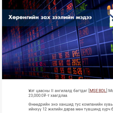
Үнэт цаасны II ангилалд багтдаг [
MSE:BDL
] М
23,000.0₮-т хаагдлаа.
Өнөөдрийн энэ ханшид тус компанийн хувьц
ийнхүү 12 жилийн дараа мөн түвшинд хүрч б