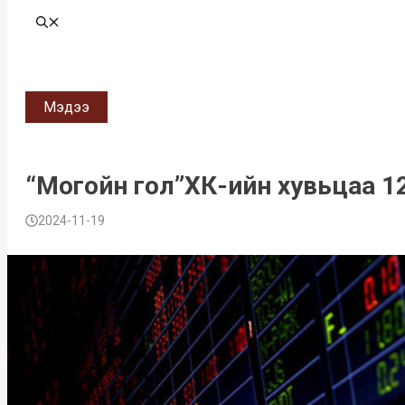
Мэдээ
“Могойн гол”ХК-ийн хувьцаа 1
2024-11-19