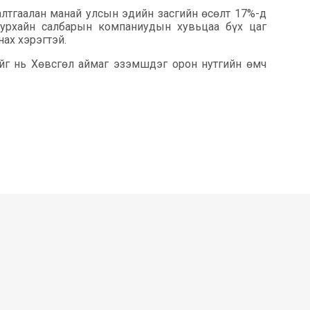
лтгаалан манай улсын эдийн засгийн өсөлт 17%-д
уурхайн салбарын компаниудын хувьцаа бүх цаг
ах хэрэгтэй.
йг нь Хөвсгөл аймаг эзэмшдэг орон нутгийн өмч