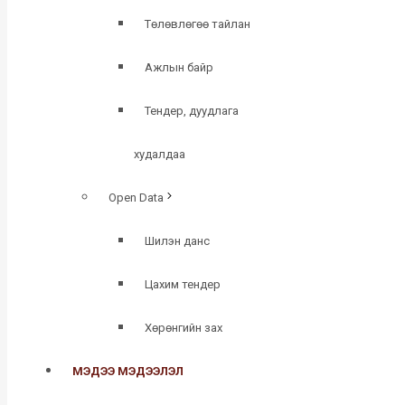
Төлөвлөгөө тайлан
Ажлын байр
Тендер, дуудлага
худалдаа
Open Data
Шилэн данс
Цахим тендер
Хөрөнгийн зах
МЭДЭЭ МЭДЭЭЛЭЛ