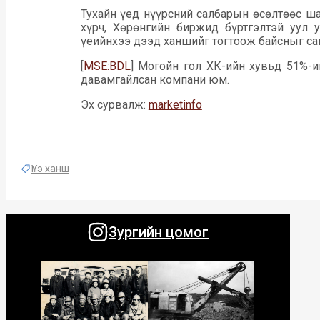
Тухайн үед нүүрсний салбарын өсөлтөөс ша
хүрч, Хөрөнгийн биржид бүртгэлтэй уул 
үеийнхээ дээд ханшийг тогтоож байсныг сан
[
MSE:BDL
] Могойн гол ХК-ийн хувьд 51%-и
давамгайлсан компани юм.
Эх сурвалж:
marketinfo
Үнэ ханш
Зургийн цомог