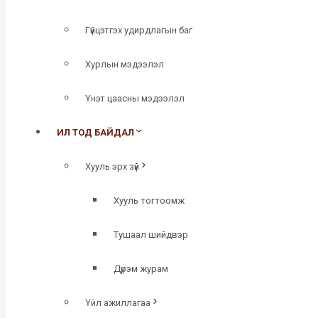
Гүйцэтгэх удирдлагын баг
Хурлын мэдээлэл
Үнэт цаасны мэдээлэл
ИЛ ТОД БАЙДАЛ
Хууль эрх зүй
Хууль тогтоомж
Тушаал шийдвэр
Дүрэм журам
Үйл ажиллагаа