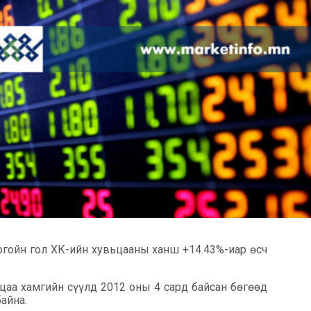
огойн гол ХК-ийн хувьцааны ханш +14.43%-иар өсч
аа хамгийн сүүлд 2012 оны 4 сард байсан бөгөөд
айна.