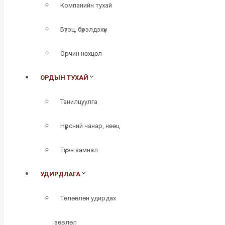
Компанийн тухай
Бүтэц, бүрэлдэхүүн
Орчин нөхцөл
ОРДЫН ТУХАЙ
Танилцуулга
Нүүрсний чанар, нөөц
Түүхэн замнал
УДИРДЛАГА
Төлөөлөн удирдах
зөвлөл