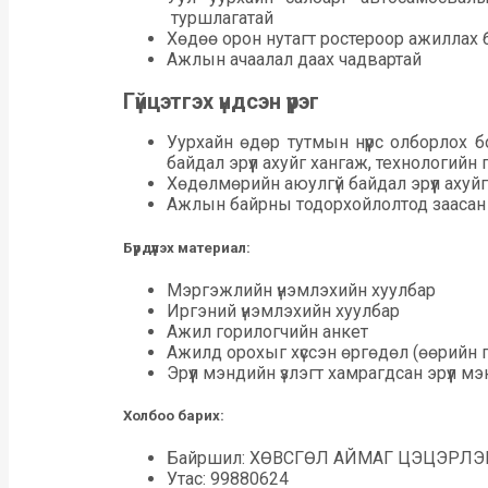
туршлагатай
Хөдөө орон нутагт ростероор ажиллах
Ажлын ачаалал даах чадвартай
Гүйцэтгэх үндсэн үүрэг
Уурхайн өдөр тутмын нүүрс олборлох 
байдал эрүүл ахуйг хангаж, технологийн
Хөдөлмөрийн аюулгүй байдал эрүүл ахуйг
Ажлын байрны тодорхойлолтод заасан бу
Бүрдүүлэх материал:
Мэргэжлийн үнэмлэхийн хуулбар
Иргэний үнэмлэхийн хуулбар
Ажил горилогчийн анкет
Ажилд орохыг хүссэн өргөдөл (өөрийн г
Эрүүл мэндийн үзлэгт хамрагдсан эрүүл м
Холбоо барих:
Байршил: ХӨВСГӨЛ АЙМАГ ЦЭЦЭРЛЭГ
Утас: 99880624