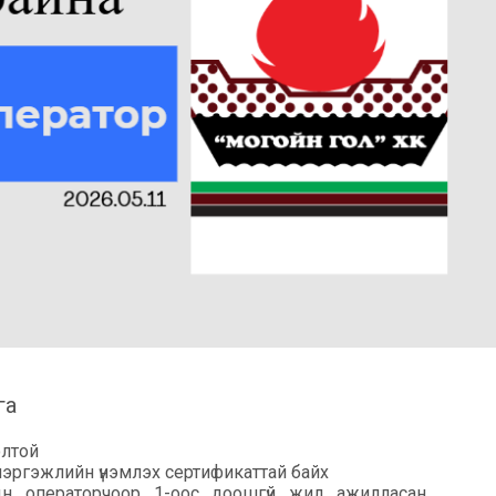
га
олтой
эргэжлийн үнэмлэх сертификаттай байх
ын операторчоор 1-оос доошгүй жил ажилласан