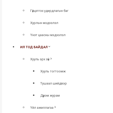
Гүйцэтгэх удирдлагын баг
Хурлын мэдээлэл
Үнэт цаасны мэдээлэл
ИЛ ТОД БАЙДАЛ
Хууль эрх зүй
Хууль тогтоомж
Тушаал шийдвэр
Дүрэм журам
Үйл ажиллагаа