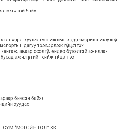
 боломжтой байх
болон хөрс хуулалтын ажлыг хөдөлмөрийн аюулгүй
 паспортын дагуу тээвэрлэж гүйцэтгэх
 хангаж, аваар осолгүй, өндөр бүтээлтэй ажиллах
сад ажил үүргийг хийж гүйцэтгэх
араар бичсэн байх)
эндийн хуудас
 СУМ “МОГОЙН ГОЛ” ХК