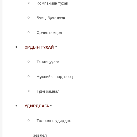
Компанийн тухай
Бүтэц, бүрэлдэхүүн
Орчин нөхцөл
ОРДЫН ТУХАЙ
Танилцуулга
Нүүрсний чанар, нөөц
Түүхэн замнал
УДИРДЛАГА
Төлөөлөн удирдах
зөвлөл