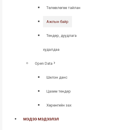
Төлөвлөгөө тайлан
Ажлын байр
Тендер, дуудлага
худалдаа
Open Data
Шилэн данс
Цахим тендер
Хөрөнгийн зах
МЭДЭЭ МЭДЭЭЛЭЛ