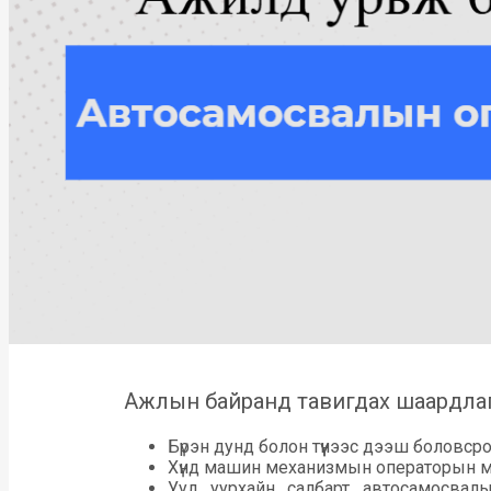
Ажлын байранд тавигдах шаардла
Бүрэн дунд болон түүнээс дээш боловср
Хүнд машин механизмын операторын м
Уул уурхайн салбарт автосамосвал