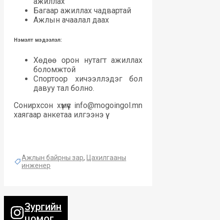
ажиллах
Багаар ажиллах чадвартай
Ажлын ачаалал даах
Нэмэлт мэдээлэл:
Хөдөө орон нутагт ажиллах
боломжтой
Спортоор хичээллэдэг бол
давуу тал болно.
Сонирхсон хүмүүс info@mogoingol.mn
хаягаар анкетаа илгээнэ үү.
Ажлын байрны зар
,
Цахилгааны
инженер
Зургийн
цомог