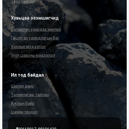
Түүхэн замнал
Хувьцаа эзэмшигчид
Төлөөлөн удирдах зөвлөл
Гүйцэтгэх удирдлагын баг
Хурлын мэдээлэл
Үнэт цаасны мэдээлэл
Ил тод байдал
Шилэн данс
Төлөвлөгөө, тайлан
Ажлын байр
Цахим тендер