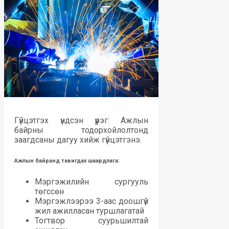
Гүйцэтгэх үндсэн үүрэг: Ажлын
байрны тодорхойлолтонд
заагдсаны дагуу хийж гүйцэтгэнэ.
Ажлын байранд тавигдах шаардлага:
Мэргэжилийн сургууль
төгссөн
Мэргэжлээрээ 3-аас доошгүй
жил ажилласан туршлагатай
Тогтвор суурьшилтай