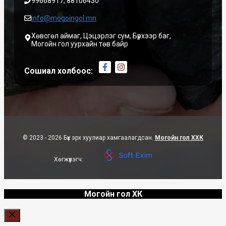
99668917, 88106430
info@mogoingol.mn
Хөвсгөл аймаг, Цэцэрлэг сум, Бүрхээр баг,
Могойн гол уурхайн төв байр
Сошиал холбоос:
© 2023 - 2026 Бүх эрх хуулиар хамгаалагдсан.
Могойн гол ХХК
Хөгжүүлэгч:
Могойн гол ХК
Close