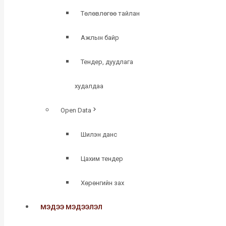
Төлөвлөгөө тайлан
Ажлын байр
Тендер, дуудлага
худалдаа
Open Data
Шилэн данс
Цахим тендер
Хөрөнгийн зах
МЭДЭЭ МЭДЭЭЛЭЛ