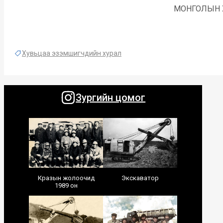
МОНГОЛЫН 
Хувьцаа эзэмшигчдийн хурал
Зургийн цомог
Кразын жолоочид
Экскаватор
1989 он