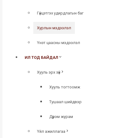
Гүйцэтгэх удирдлагын баг
Хурлын мэдээлэл
Үнэт цаасны мэдээлэл
ИЛ ТОД БАЙДАЛ
Хууль эрх зүй
Хууль тогтоомж
Тушаал шийдвэр
Дүрэм журам
Үйл ажиллагаа