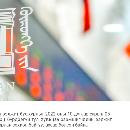
 ээлжит бус хурлыг 2022 оны 10 дугаар сарын 05-
 ирц бүрдээгүй тул Хувьцаа эзэмшигчдийн ээлжит
рлан зохион байгуулахаар болсон байна.