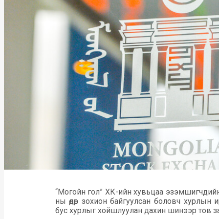
“Могойн гол” ХК-ийн хувьцаа эзэмшигчдийн
ны өдөр зохион байгуулсан боловч хурлын
бус хурлыг хойшлуулан дахин шинээр тов за