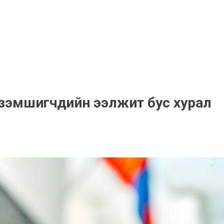
эзэмшигчдийн ээлжит бус хурал