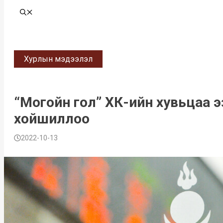
Хурлын мэдээлэл
“Могойн гол” ХК-ийн хувьцаа 
хойшиллоо
2022-10-13