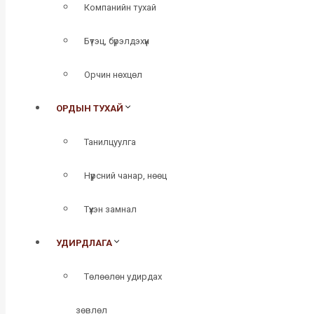
Компанийн тухай
Бүтэц, бүрэлдэхүүн
Орчин нөхцөл
ОРДЫН ТУХАЙ
Танилцуулга
Нүүрсний чанар, нөөц
Түүхэн замнал
УДИРДЛАГА
Төлөөлөн удирдах
зөвлөл