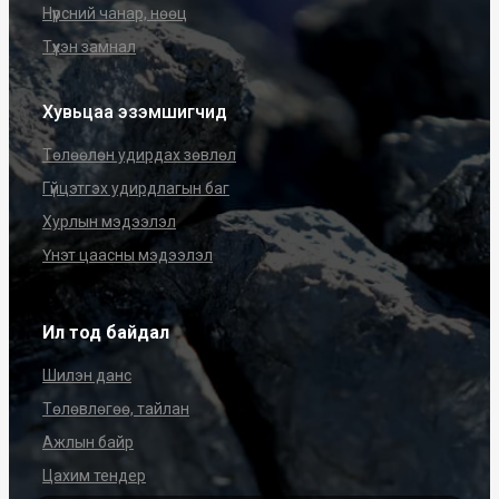
Нүүрсний чанар, нөөц
Түүхэн замнал
Хувьцаа эзэмшигчид
Төлөөлөн удирдах зөвлөл
Гүйцэтгэх удирдлагын баг
Хурлын мэдээлэл
Үнэт цаасны мэдээлэл
Ил тод байдал
Шилэн данс
Төлөвлөгөө, тайлан
Ажлын байр
Цахим тендер