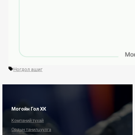
Tags
Ногдол ашиг
Могойн Гол ХК
Компаний тухай
Ордын танилцуулга