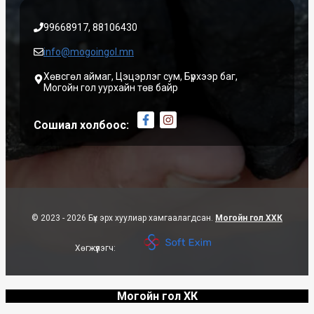
99668917, 88106430
info@mogoingol.mn
Хөвсгөл аймаг, Цэцэрлэг сум, Бүрхээр баг,
Могойн гол уурхайн төв байр
Сошиал холбоос:
© 2023 - 2026 Бүх эрх хуулиар хамгаалагдсан.
Могойн гол ХХК
Хөгжүүлэгч:
Могойн гол ХК