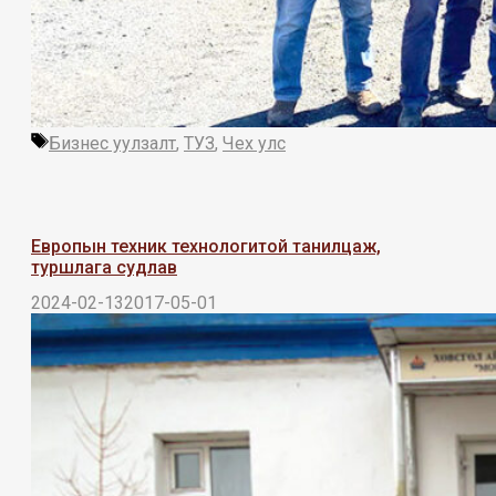
Tags
Бизнес уулзалт
,
ТУЗ
,
Чех улс
Европын техник технологитой танилцаж,
туршлага судлав
2024-02-13
2017-05-01