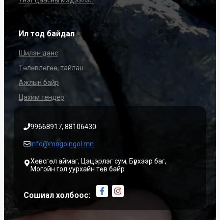
Үнэт цаасны мэдээлэл
Ил тод байдал
Шилэн данс
Төлөвлөгөө, тайлан
Ажлын байр
Цахим тендер
99668917, 88106430
info@mogoingol.mn
Хөвсгөл аймаг, Цэцэрлэг сум, Бүрхээр баг,
Могойн гол уурхайн төв байр
Сошиал холбоос: