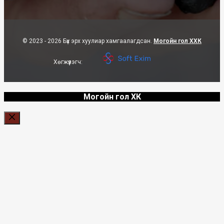
© 2023 - 2026 Бүх эрх хуулиар хамгаалагдсан.
Могойн гол ХХК
Хөгжүүлэгч:
Могойн гол ХК
Close