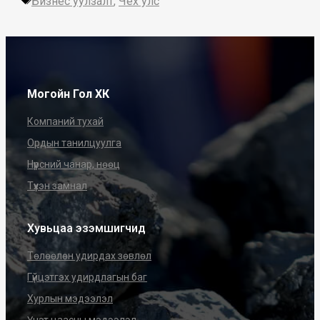
Бизнес уулзалт
,
Чех улс
Могойн Гол ХК
Компаний тухай
Ордын танилцуулга
Нүүрсний чанар, нөөц
Түүхэн замнал
Хувьцаа эзэмшигчид
Төлөөлөн удирдах зөвлөл
Гүйцэтгэх удирдлагын баг
Хурлын мэдээлэл